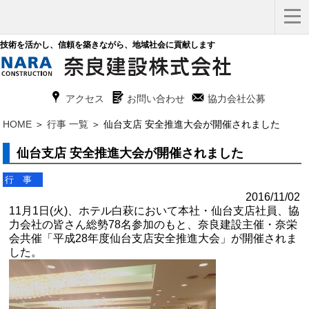
技術を活かし、信頼を築きながら、地域社会に貢献します
x
G
F
アクセス
お問い合わせ
協力会社公募
HOME
＞
行事 一覧
＞ 仙台支店 安全推進大会が開催されました
仙台支店 安全推進大会が開催されました
行事
2016/11/02
11月1日(火)、ホテル白萩において本社・仙台支店社員、協
力会社の皆さん総勢78名参加のもと、奈良建設主催・奈栄
会共催「平成28年度仙台支店安全推進大会」が開催されま
した。