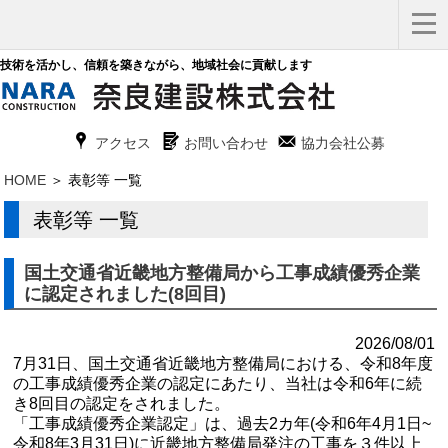
技術を活かし、信頼を築きながら、地域社会に貢献します
x
G
F
アクセス
お問い合わせ
協力会社公募
HOME
＞ 表彰等 一覧
表彰等 一覧
国土交通省近畿地方整備局から工事成績優秀企業
に認定されました(8回目)
2026/08/01
7月31日、国土交通省近畿地方整備局における、令和8年度
の工事成績優秀企業の認定にあたり、当社は令和6年に続
き8回目の認定をされました。
「工事成績優秀企業認定」は、過去2カ年(令和6年4月1日~
令和8年3月31日)に近畿地方整備局発注の工事を３件以上