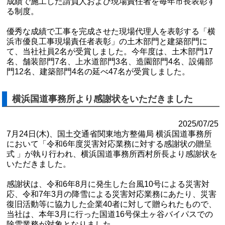
成績で施工した請負人および現場責任者を毎年市長表彰す
る制度。
優秀な成績で工事を完成させた現場代理人を表彰する「横
浜市優良工事現場責任者表彰」の土木部門と建築部門に
て、当社社員2名が受賞しました。今年度は、土木部門17
名、舗装部門7名、上水道部門3名、造園部門4名、設備部
門12名、建築部門4名の延べ47名が受賞しました。
横浜国道事務所より感謝状をいただきました
2025/07/25
7月24日(木)、国土交通省関東地方整備局 横浜国道事務所
において「令和6年度災害対応業務に対する感謝状の贈呈
式 」が執り行われ、横浜国道事務所西村所長より感謝状を
いただきました。
感謝状は、令和6年8月に発生した台風10号による災害対
応、令和7年3月の降雪による災害対応業務にあたり、災害
復旧活動等に協力した企業40者に対して贈られたもので、
当社は、本年3月に行った国道16号保土ヶ谷バイパスでの
除雪業務が対象となりました。