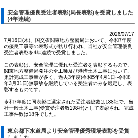
安全管理優良受注者表彰(局長表彰)を受賞しました
(4年連続)
2026/07/17
7月16日(木)、国交省関東地方整備局において、令和7年度
の優良工事等の表彰式が執り行われ、当社が安全管理優良
受注者表彰を4年連続で受賞しました。
この表彰は、安全管理に優れた受注者を表彰するもので、
関東地⽅整備局発注の全⼯種及び港湾⼟⽊⼯事において、
累計完成工事量が多く、過去3年度(令和5年4⽉1⽇~令和8
年3⽉31⽇)無事故を継続している受注者のみを選定し、表
彰するものです。
令和7年度に同表彰に選定された受注者総数は188社で、当
社⼀般⼟⽊⼯事(受賞受注者数198社)として表彰され、完成
⼯事件数は18件でした。
東京都下水道局より安全管理優秀現場表彰を受賞
しました