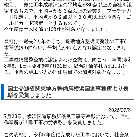
竣工し、更に工事成績評定の平均点が80点以上の会社を認
定するもので、平均点が８３点以上の企業を「プラチナカ
ード認定」、平均点が８２点以下８０点以上の企業を「ゴ
ールドカード認定」とするものです。
今年度は土木関係で108社が対象となりました。
当社は、過去2カ年のうち、近畿地方整備局発注の工事(土
木関係)を6件行い、平均点が80点となり認定となりまし
た。
工事成績優秀企業に認定された企業は、向こう１年間(令和
8年8月1日～令和9年7月31日)、総合評価落札方式におけ
る、企業の施工能力の評価項目での加点対象となります。
国土交通省関東地方整備局横浜国道事務所より表
彰を受賞しました
2026/07/24
7月23日、横浜国道事務所優良工事等表彰において、当社
作業所が「難工事功労表彰」を受賞しました。
この表彰は、令和7年度に完成した工事において、社会条