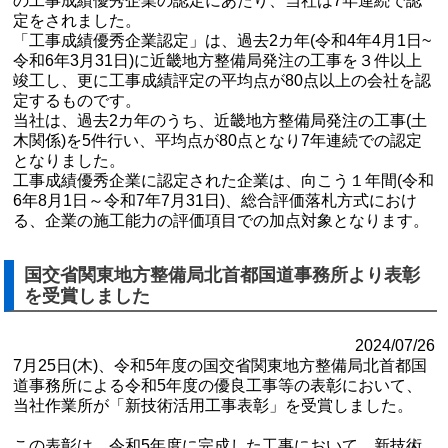
の工事成績優秀企業の認定にあたり、当社は7年連続で認
定をされました。
「工事成績優秀企業認定」は、過去2カ年(令和4年4月1日~
令和6年3月31日)に近畿地方整備局発注の工事を３件以上
竣工し、更に工事成績評定の平均点が80点以上の会社を認
定するものです。
当社は、過去2カ年のうち、近畿地方整備局発注の工事(土
木関係)を5件行い、平均点が80点となり7年連続での認定
となりました。
工事成績優秀企業に認定された企業は、向こう１年間(令和
6年8月1日～令和7年7月31日)、総合評価落札方式におけ
る、企業の施工能力の評価項目での加点対象となります。
国交省関東地方整備局北首都国道事務所より表彰
を受賞しました
2024/07/26
7月25日(木)、令和5年度の国交省関東地方整備局北首都国
道事務所による令和5年度の優良工事等の表彰において、
当社作業所が「新技術活用工事表彰」を受賞しました。
この表彰は、令和5年度に完成した工事において、新技術