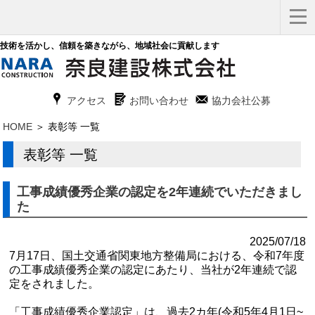
技術を活かし、信頼を築きながら、地域社会に貢献します
x
G
F
アクセス
お問い合わせ
協力会社公募
HOME
＞ 表彰等 一覧
表彰等 一覧
工事成績優秀企業の認定を2年連続でいただきまし
た
2025/07/18
7月17日、国土交通省関東地方整備局における、令和7年度
の工事成績優秀企業の認定にあたり、当社が2年連続で認
定をされました。
「工事成績優秀企業認定」は、過去2カ年(令和5年4月1日~