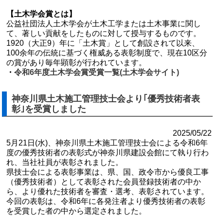
【土木学会賞とは】
公益社団法人土木学会が土木工学または土木事業に関し
て、著しい貢献をしたものに対して授与するものです。
1920（大正9）年に「土木賞」として創設されて以来、
100余年の伝統に基づく権威ある表彰制度で、現在10区分
の賞があり毎年顕彰が行われています。
・
令和6年度土木学会賞受賞一覧(土木学会サイト)
神奈川県土木施工管理技士会より｢優秀技術者表
彰｣を受賞しました
2025/05/22
5月21日(水)、神奈川県土木施工管理技士会による令和6年
度の優秀技術者の表彰式が神奈川県建設会館にて執り行わ
れ、当社社員が表彰されました。
県技士会による表彰事業は、県、国、政令市から優良工事
（優秀技術者）として表彰された会員登録技術者の中か
ら、より優れた技術者を審査・選考、表彰されています。
今回の表彰は、令和6年に各発注者より優秀技術者の表彰
を受賞した者の中から選定されました。