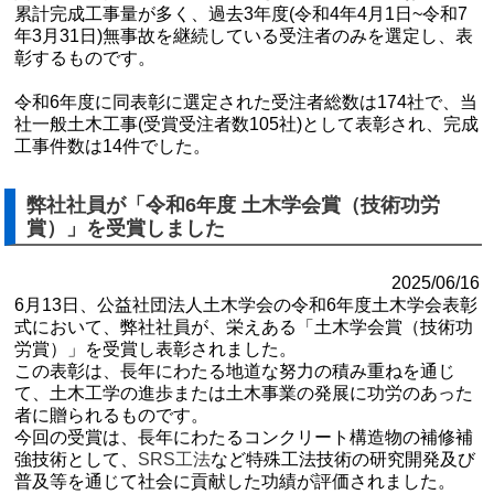
累計完成工事量が多く、過去3年度(令和4年4⽉1⽇~令和7
年3⽉31⽇)無事故を継続している受注者のみを選定し、表
彰するものです。
令和6年度に同表彰に選定された受注者総数は174社で、当
社⼀般⼟⽊⼯事(受賞受注者数105社)として表彰され、完成
⼯事件数は14件でした。
弊社社員が「令和6年度 土木学会賞（技術功労
賞）」を受賞しました
2025/06/16
6月13日、公益社団法人土木学会の令和6年度土木学会表彰
式において、弊社社員が、栄えある「土木学会賞（技術功
労賞）」を受賞し表彰されました。
この表彰は、長年にわたる地道な努力の積み重ねを通じ
て、土木工学の進歩または土木事業の発展に功労のあった
者に贈られるものです。
今回の受賞は、長年にわたるコンクリート構造物の補修補
強技術として、
SRS工法
など特殊工法技術の研究開発及び
普及等を通じて社会に貢献した功績が評価されました。