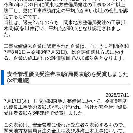
令和7年3月31日)に関東地方整備局発注の工事を３件以上
竣工し、更に工事成績評定の平均点が80点以上の会社を認
定するものです。
当社は、過去2カ年のうち、関東地方整備局発注の工事(土
木関係)を11件行い、平均点が80点となり認定されまし
た。
工事成績優秀企業に認定された企業は、向こう１年間(令和
7年8月1日～令和8年7月31日)、総合評価落札方式におけ
る、企業の施工能力の評価項目での加点対象となります。
安全管理優良受注者表彰(局長表彰)を受賞しました
(3年連続)
2025/07/11
7月17日(木)、国交省関東地方整備局において、令和6年度
の優良工事等の表彰式が執り行われ、当社が安全管理優良
受注者表彰を3年連続で受賞しました。
この表彰は、安全管理に優れた受注者を表彰するもので、
関東地⽅整備局発注の全⼯種及び港湾⼟⽊⼯事において、