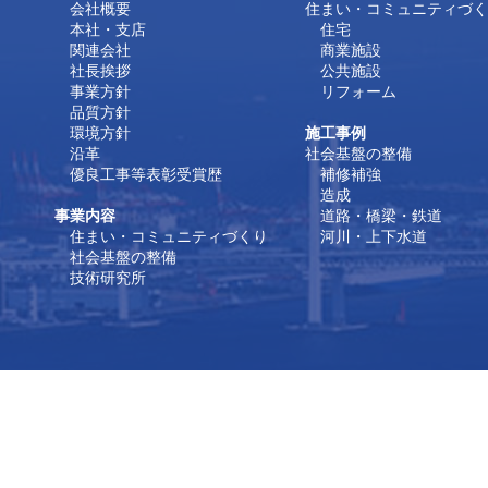
会社概要
住まい・コミュニティづく
本社・支店
住宅
関連会社
商業施設
社長挨拶
公共施設
事業方針
リフォーム
品質方針
環境方針
施工事例
沿革
社会基盤の整備
優良工事等表彰受賞歴
補修補強
造成
事業内容
道路・橋梁・鉄道
住まい・コミュニティづくり
河川・上下水道
社会基盤の整備
技術研究所